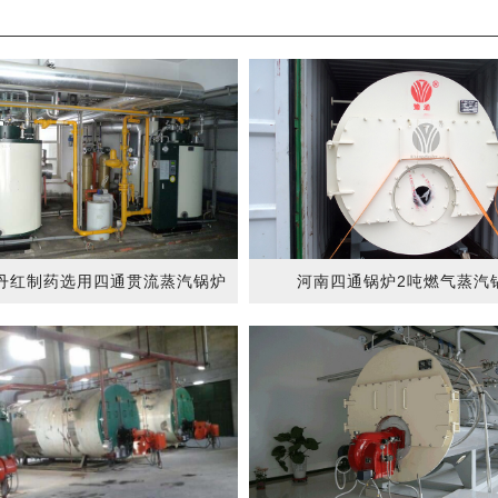
丹红制药选用四通贯流蒸汽锅炉
河南四通锅炉2吨燃气蒸汽