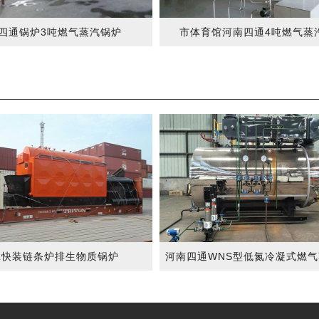
四通锅炉3吨燃气蒸汽锅炉
市体育馆河南四通4吨燃气蒸
L快装链条炉排生物质锅炉
河南四通WNS型低氮冷凝式燃